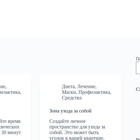
П
ние
,
Диета
,
Лечение
,
С
илактика
,
Маски
,
Профилактика
,
Средства
Зона ухода за собой
йте время
Создайте личное
изических
пространство для ухода за
 30 минут
собой. Это может быть
уголок в вашей квартире,