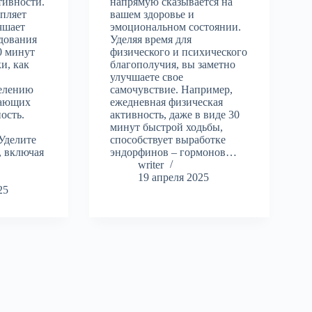
тивности.
напрямую сказывается на
епляет
вашем здоровье и
учшает
эмоциональном состоянии.
дования
Уделяя время для
0 минут
физического и психического
и, как
благополучия, вы заметно
улучшаете свое
елению
самочувствие. Например,
дающих
ежедневная физическая
ость.
активность, даже в виде 30
минут быстрой ходьбы,
Уделите
способствует выработке
, включая
эндорфинов – гормонов…
…
writer
19 апреля 2025
25