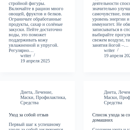
стройной фигуры.
деятельности спо
Включайте в рацион много
значительно улуч
овощей, фруктов и белков.
самочувствие, по
Ограничьте обработанные
уровень энергии и
продукты, сахар и солёные
иммунитет. Не обя
закуски. Пейте достаточно
записываться в спо
воды, это поможет
выбирайте прогул
поддерживать кожу
свежем воздухе, т
увлажненной и упругой.
занятия йогой –…
Регулярно…
writer
writer
19 апреля 20
19 апреля 2025
Диета
,
Лечение
,
Диета
,
Лече
Маски
,
Профилактика
,
Маски
,
Проф
Средства
Средства
Уход за собой отзыв
Список ухода за с
домашних
Первый шаг к успешному
уходу за собой заключается
Создание уюта и у