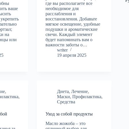
Р
собны
где вы располагаете все
шить ваше
необходимое для
высить
расслабления и
 укрепить
восстановления. Добавьте
зательно
мягкое освещение, удобные
ртзал;
подушки и ароматические
ки на
свечи. Каждый элемент
анцы или
будет напоминать вам о
важности заботы о…
writer
25
19 апреля 2025
ние
,
Диета
,
Лечение
,
илактика
,
Маски
,
Профилактика
,
Средства
обой
Уход за собой продукты
Масло жожоба – это
ханья за
отличный выбор для