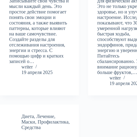
Записывайте свои чувства и
для физической ак
мысли каждый день. Это
Это не только укр
простое действие помогает
здоровье, но и ул
понять свои эмоции и
настроение. Иссле
состояния, а также выявить
показывают, что 3
паттерны, которые влияют
умеренной нагрузк
на ваше самочувствие.
быстрая ходьба,
Создайте разделы для
способствуют выд
отслеживания настроения,
эндорфинов, при
энергии и стресса. С
энергию и уверенн
помощью цифр и кратких
Питайтесь
записей о…
сбалансированно. 
writer
внимание рациону
19 апреля 2025
больше фруктов,
writer
19 апреля 20
Диета
,
Лечение
,
Маски
,
Профилактика
,
Средства