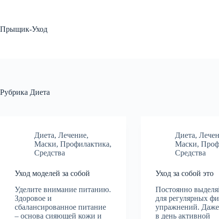
Перейти
к
сути
Прыщик-Уход
Рубрика
Диета
Диета
,
Лечение
,
Диета
,
Лече
Маски
,
Профилактика
,
Маски
,
Проф
Средства
Средства
Уход моделей за собой
Уход за собой это
Уделите внимание питанию.
Постоянно выделя
Здоровое и
для регулярных ф
сбалансированное питание
упражнений. Даже
– основа сияющей кожи и
в день активной