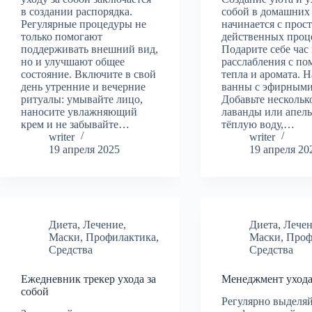
в создании распорядка.
собой в домашних
Регулярные процедуры не
начинается с прос
только помогают
действенных проц
поддерживать внешний вид,
Подарите себе час
но и улучшают общее
расслабления с п
состояние. Включите в свой
тепла и аромата. Н
день утренние и вечерние
ванны с эфирными
ритуалы: умывайте лицо,
Добавьте нескольк
наносите увлажняющий
лаванды или апель
крем и не забывайте…
тёплую воду,…
writer
writer
19 апреля 2025
19 апреля 20
Диета
,
Лечение
,
Диета
,
Лече
Маски
,
Профилактика
,
Маски
,
Проф
Средства
Средства
Ежедневник трекер ухода за
Менеджмент ухода
собой
Регулярно выделяй