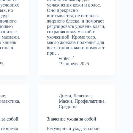
 условиях
увлажнения кожи и волос.
тых, но
Оно прекрасно
едур.
впитывается, не оставляя
 полного
жирного блеска, и помогает
омощью
регулировать уровень влаги,
ачните с
сохраняя кожу мягкой и
 маслами.
ухоженной. Кроме того,
о капель
масло жожоба подходит для
сина в
всех типов кожи и помогает
при…
writer
25
19 апреля 2025
ние
,
Диета
,
Лечение
,
илактика
,
Маски
,
Профилактика
,
Средства
 за собой
Значение ухода за собой
те время
Регулярный уход за собой