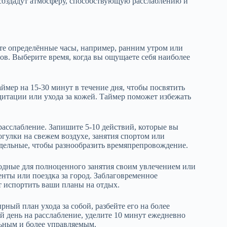
создадут атмосферу, способствующую расслаблению и
те определённые часы, например, ранним утром или
ов. Выберите время, когда вы ощущаете себя наиболее
мер на 15-30 минут в течение дня, чтобы посвятить
медитации или ухода за кожей. Таймер поможет избежать
расслабление. Запишите 5-10 действий, которые вы
огулки на свежем воздухе, занятия спортом или
едельные, чтобы разнообразить времяпрепровождение.
одные для полноценного занятия своим увлечением или
енты или поездка за город. Заблаговременное
т испортить ваши планы на отдых.
рный план ухода за собой, разбейте его на более
й день на расслабление, уделите 10 минут ежедневно
льным и более управляемым.