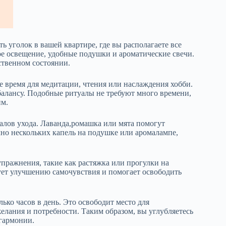
ь уголок в вашей квартире, где вы располагаете все
ое освещение, удобные подушки и ароматические свечи.
ственном состоянии.
е время для медитации, чтения или наслаждения хобби.
балансу. Подобные ритуалы не требуют много времени,
им.
алов ухода. Лаванда,ромашка или мята помогут
но нескольких капель на подушке или аромалампе,
упражнения, такие как растяжка или прогулки на
ует улучшению самочувствия и помогает освободить
ько часов в день. Это освободит место для
елания и потребности. Таким образом, вы углубляетесь
 гармонии.