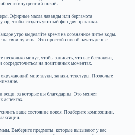
 обрести внутренний покой.
еры. Эфирные масла лаванды или бергамота
фузор, чтобы создать уютный фон для практики.
аждое утро выделяйте время на осознанное питье воды.
на свои чувства. Это простой способ начать день с
 несколько минут, чтобы записать, что вас беспокоит,
 и сосредоточиться на позитивных моментах.
окружающий мир: звуки, запахи, текстуры. Позвольте
внимание.
и вещи, за которые вы благодарны. Это меняет
х аспектах.
силить ваше состояние покоя. Подберите композиции,
елаксации.
мым. Выберите предметы, которые вызывают у вас