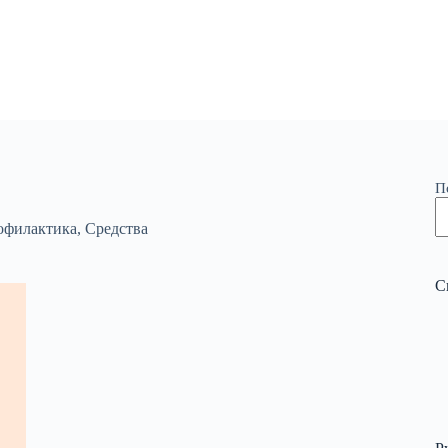
П
офилактика
,
Средства
С