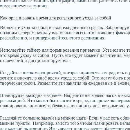
положительные эмоции: фотографии, камни или растения. Они 
внутреннему гармонии.
Как организовать время для регулярного ухода за собой
Включите уход за собой в свой ежедневный график. Забронируй
поздним вечером, когда у вас меньше всего отвлекающих фактор
расслабленно, и придерживайтесь этого расписания.
Используйте таймер для формирования привычки. Установите тай
это время уходу за собой. Пусть это будет момент для чтения, 
отвлечений и дисциплинирует вас.
Создайте список мероприятий, которые приносят вам радость и 
хотите включить в своё время ухода за собой. Это могут быть пр
творческие хобби. Разделите эти занятия на ежедневные и ежен
Планируйте выходные заранее. Выделите несколько часов в вых
релаксацией. Это может быть визит в spa, кулинарные эксперим
планирование поможет избежать спонтанных дел, которые могу
Разделяйте большие задачи на мелкие шаги. Если у вас есть обши
мелкие пункты. Например, вместо того чтобы планировать целы
для каждой активности. Это сделает процесс менее обремените