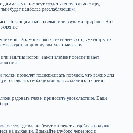
с диммерами помогут создать теплую атмосферу,
плый будет наиболее расслабляющим.
с расслабляющими мелодиями или звуками природы. Это
пряжение.
минания. Это могут быть семейные фото, сувениры из
огут создать индивидуальную атмосферу.
 или занятия йогой. Такой элемент обеспечивает
лабления.
и полки позволят поддерживать порядок, что важно для
ует оставлять свободными для создания ощущения
лжен радовать глаз и приносить удовольствие. Ваше
боре.
е место, где вас не будут отвлекать. Удобная подушка
тесь на дыхании. Вдыхайте глубоко через нос и